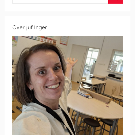
naar:
Zoeken
Over juf Inger