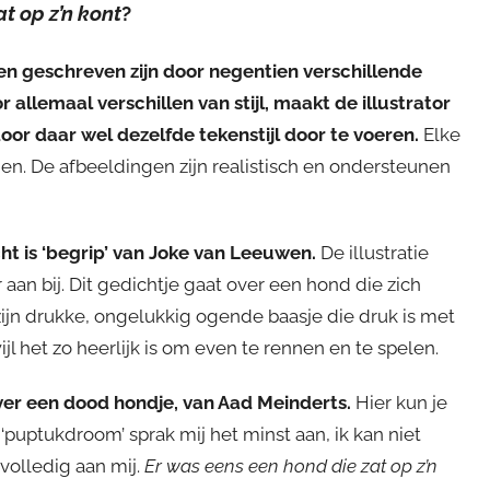
t op z’n kont
?
n geschreven zijn door negentien verschillende
 allemaal verschillen van stijl, maakt de illustrator
oor daar wel dezelfde tekenstijl door te voeren.
Elke
en. De afbeeldingen zijn realistisch en ondersteunen
cht is ‘begrip’ van Joke van Leeuwen.
De illustratie
 aan bij. Dit gedichtje gaat over een hond die zich
ijn drukke, ongelukkig ogende baasje die druk is met
 het zo heerlijk is om even te rennen en te spelen.
ver een dood hondje, van Aad Meinderts.
Hier kun je
 ‘puptukdroom’ sprak mij het minst aan, ik kan niet
volledig aan mij.
Er was eens een hond die zat op z’n