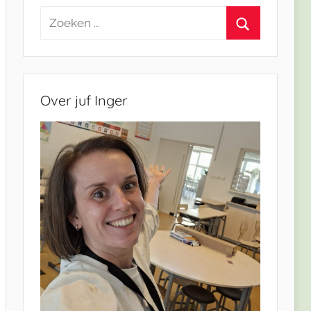
Zoeken
naar:
Zoeken
Over juf Inger