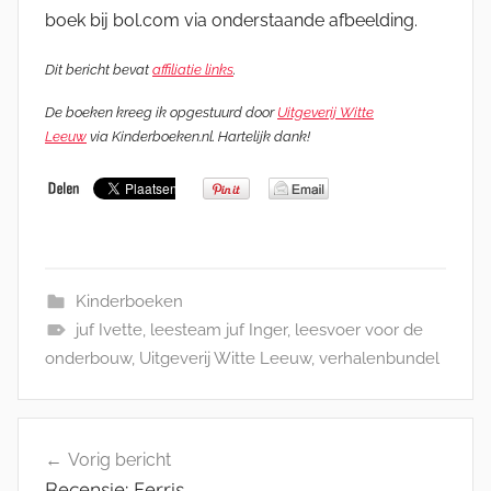
boek bij bol.com via onderstaande afbeelding.
Dit bericht bevat
affiliatie links
.
De boeken kreeg ik opgestuurd door
Uitgeverij Witte
Leeuw
via Kinderboeken.nl. Hartelijk dank!
Kinderboeken
juf Ivette
,
leesteam juf Inger
,
leesvoer voor de
onderbouw
,
Uitgeverij Witte Leeuw
,
verhalenbundel
Bericht
Vorig bericht
navigatie
Recensie: Ferris