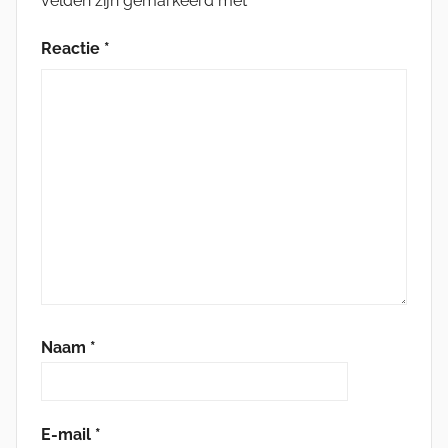
velden zijn gemarkeerd met
*
Reactie
*
Naam
*
E-mail
*