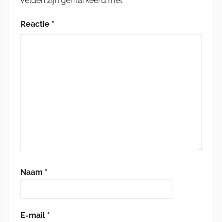
velden zijn gemarkeerd met
*
Reactie
*
Naam
*
E-mail
*