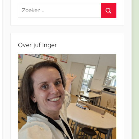
Zoeken
naar:
Zoeken
Over juf Inger