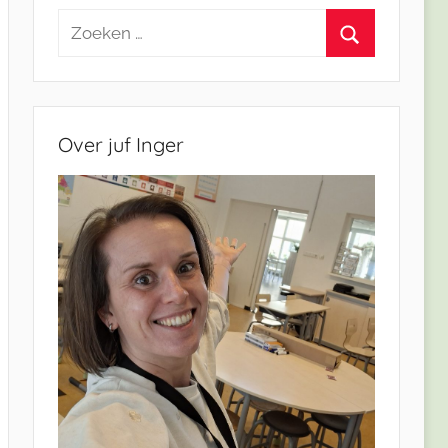
Zoeken
naar:
Zoeken
Over juf Inger