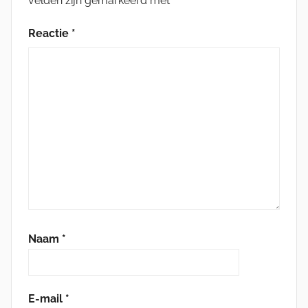
velden zijn gemarkeerd met
*
Reactie
*
Naam
*
E-mail
*