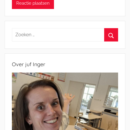
Zoeken
naar:
Zoeken
Over juf Inger