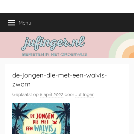
Ga
jufinger.nl
Genieten
naar
in
de
Menu
het
inhoud
onderwijs
de-jongen-die-met-een-walvis-
zwom
Geplaatst op
8 april 2022
door
Juf Inger