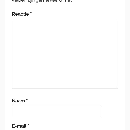
velden zijn gemarkeerd met
*
Reactie
*
Naam
*
E-mail
*