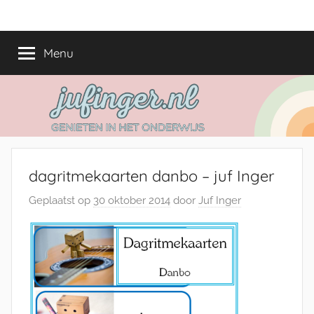
Ga
jufinger.nl
Genieten
naar
in
de
Menu
het
inhoud
onderwijs
dagritmekaarten danbo – juf Inger
Geplaatst op
30 oktober 2014
door
Juf Inger