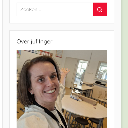
Zoeken
naar:
Zoeken
Over juf Inger