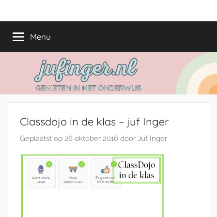
Ga
jufinger.nl
Genieten
naar
in
de
Menu
het
inhoud
onderwijs
Classdojo in de klas – juf Inger
Geplaatst op
26 oktober 2016
door
Juf Inger