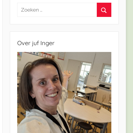
Zoeken
naar:
Zoeken
Over juf Inger