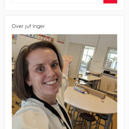
naar:
Zoeken
Over juf Inger