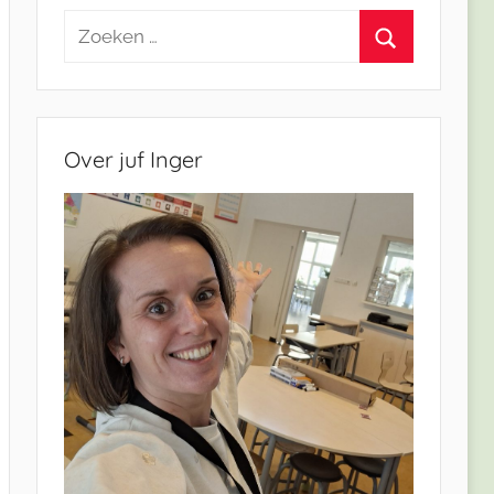
Zoeken
naar:
Zoeken
Over juf Inger