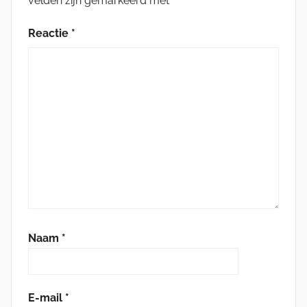
velden zijn gemarkeerd met
*
Reactie
*
Naam
*
E-mail
*