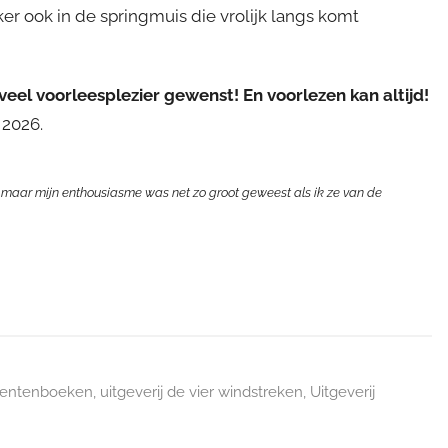
er ook in de springmuis die vrolijk langs komt
veel voorleesplezier gewenst! En voorlezen kan altijd!
 2026.
maar mijn enthousiasme was net zo groot geweest als ik ze van de
rentenboeken
,
uitgeverij de vier windstreken
,
Uitgeverij