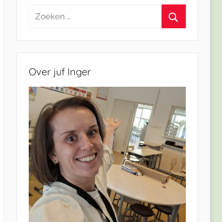
Zoeken
naar:
Zoeken
Over juf Inger