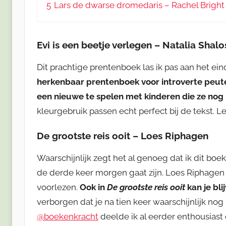
5
Lars de dwarse dromedaris – Rachel Bright 
Evi is een beetje verlegen
–
Natalia Shalos
Dit prachtige prentenboek las ik pas aan het ei
herkenbaar prentenboek voor introverte peute
een nieuwe te spelen met kinderen die ze nog 
kleurgebruik passen echt perfect bij de tekst. L
De grootste reis ooit
–
Loes Riphagen
Waarschijnlijk zegt het al genoeg dat ik dit b
de derde keer morgen gaat zijn. Loes Riphagen s
voorlezen.
Ook in
De grootste reis ooit
kan je bli
verborgen dat je na tien keer waarschijnlijk no
@boekenkracht
deelde ik al eerder enthousiast o