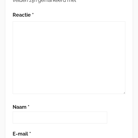
velden zijn gemarkeerd met
*
Reactie
*
Naam
*
E-mail
*