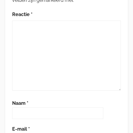
velden zijn gemarkeerd met
*
Reactie
*
Naam
*
E-mail
*