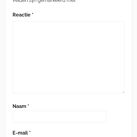
velden zijn gemarkeerd met
*
Reactie
*
Naam
*
E-mail
*