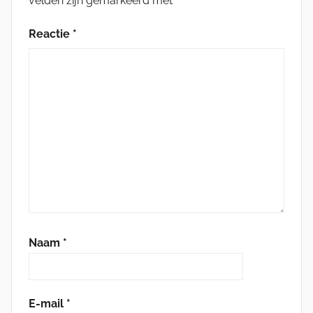
velden zijn gemarkeerd met
*
Reactie
*
Naam
*
E-mail
*