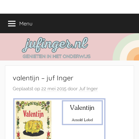
Ga
jufinger.nl
Genieten
naar
in
de
Menu
het
inhoud
onderwijs
valentijn – juf Inger
Geplaatst op
22 mei 2015
door
Juf Inger