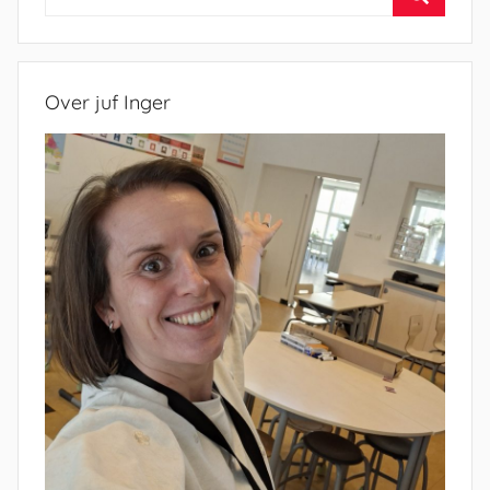
naar:
Zoeken
Over juf Inger