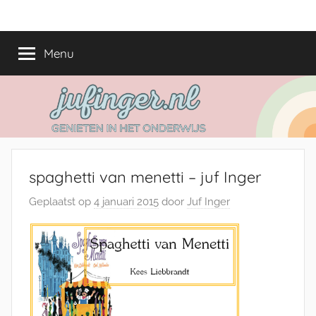
Ga
jufinger.nl
Genieten
naar
in
de
Menu
het
inhoud
onderwijs
spaghetti van menetti – juf Inger
Geplaatst op
4 januari 2015
door
Juf Inger