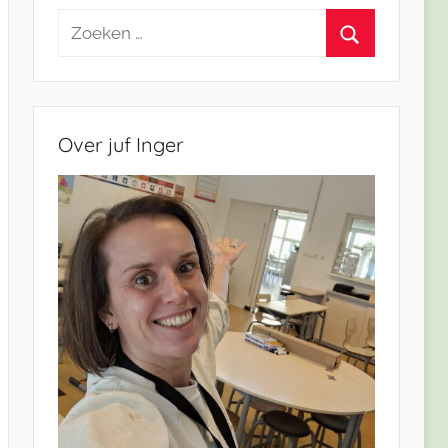
Zoeken
naar:
Zoeken
Over juf Inger