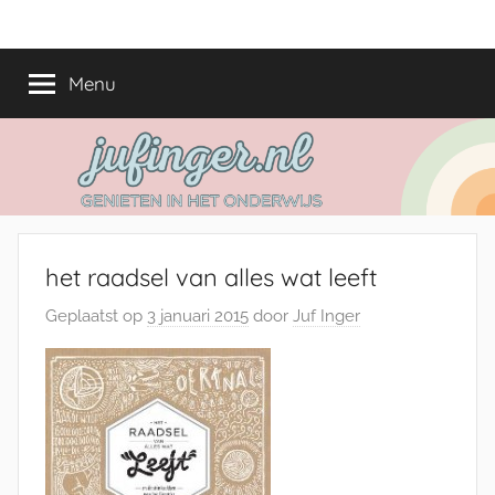
Ga
jufinger.nl
Genieten
naar
in
de
Menu
het
inhoud
onderwijs
het raadsel van alles wat leeft
Geplaatst op
3 januari 2015
door
Juf Inger