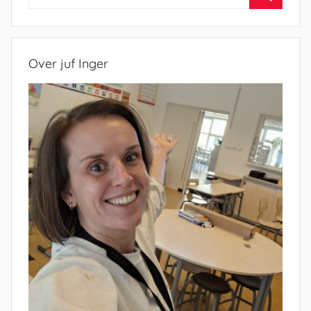
naar:
Zoeken
Over juf Inger