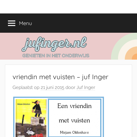
Ga
jufinger.nl
Genieten
naar
in
de
Menu
het
inhoud
onderwijs
vriendin met vuisten – juf Inger
Geplaatst op
21 juni 2015
door
Juf Inger