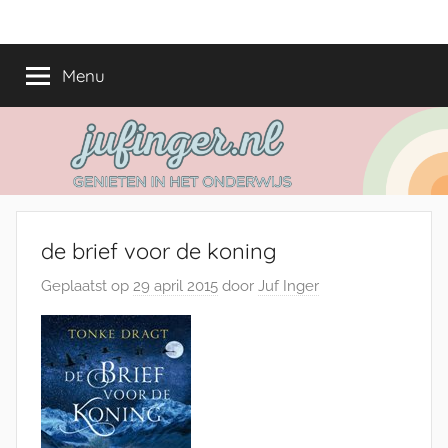
Ga
jufinger.nl
Genieten
naar
in
de
Menu
het
inhoud
onderwijs
de brief voor de koning
Geplaatst op
29 april 2015
door
Juf Inger