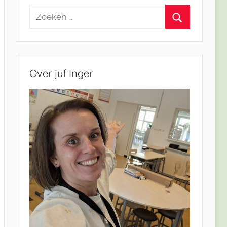
Zoeken
naar:
Zoeken
Over juf Inger