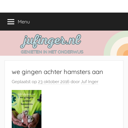
Ga
jufinger.nl
Genieten
naar
in
de
Menu
het
inhoud
onderwijs
we gingen achter hamsters aan
Geplaatst op
23 oktober 2016
door
Juf Inger