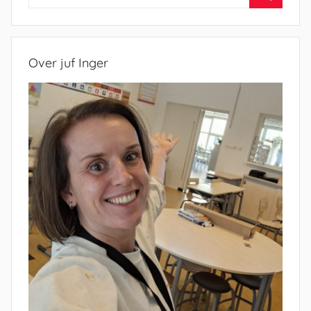
naar:
Zoeken
Over juf Inger