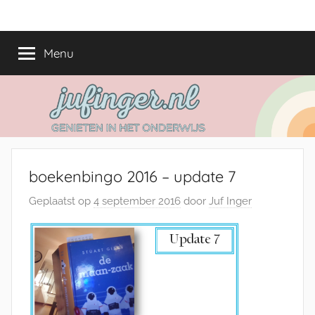
Ga
jufinger.nl
Genieten
naar
in
de
Menu
het
inhoud
onderwijs
boekenbingo 2016 – update 7
Geplaatst op
4 september 2016
door
Juf Inger