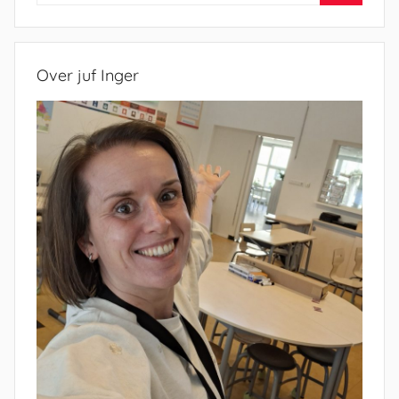
naar:
Zoeken
Over juf Inger