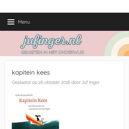
Ga
jufinger.nl
Genieten
naar
in
de
Menu
het
inhoud
onderwijs
kapitein kees
Geplaatst op
26 oktober 2016
door
Juf Inger