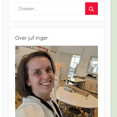
Zoeken
naar:
Zoeken
Over juf Inger