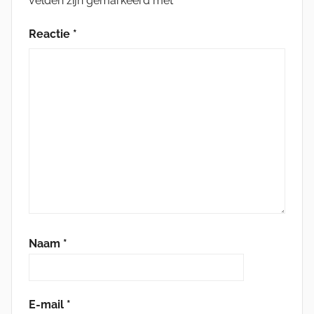
velden zijn gemarkeerd met
*
Reactie
*
Naam
*
E-mail
*