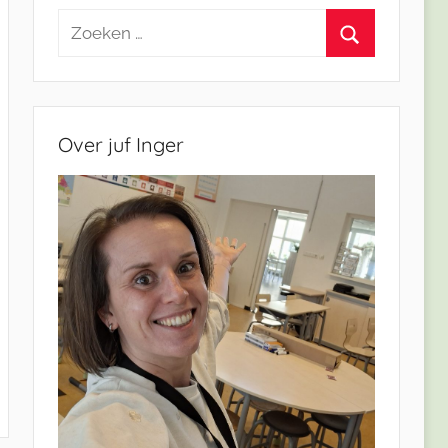
Zoeken
naar:
Zoeken
Over juf Inger