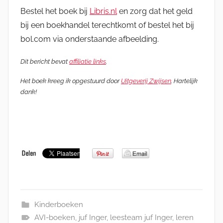
Bestel het boek bij
Libris.nl
en zorg dat het geld
bij een boekhandel terechtkomt of bestel het bij
bol.com via onderstaande afbeelding.
Dit bericht bevat
affiliatie links
.
Het boek kreeg ik opgestuurd door
Uitgeverij Zwijsen
. Hartelijk
dank!
Kinderboeken
AVI-boeken
,
juf Inger
,
leesteam juf Inger
,
leren