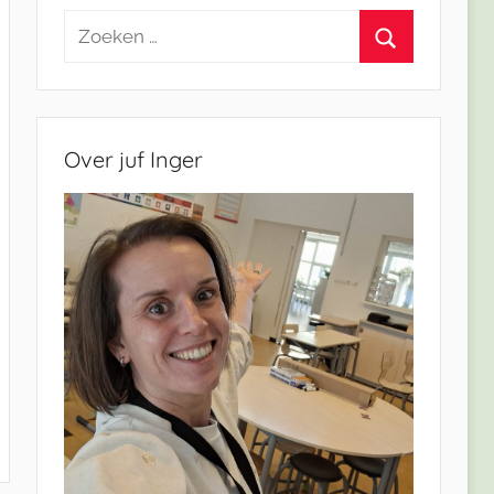
Zoeken
naar:
Zoeken
Over juf Inger