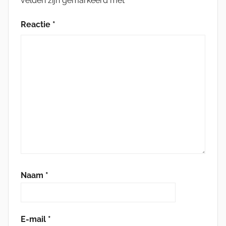
velden zijn gemarkeerd met
*
Reactie
*
Naam
*
E-mail
*