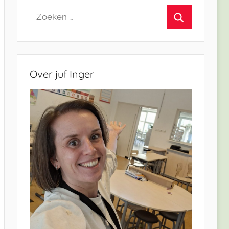
Zoeken
naar:
Zoeken
Over juf Inger