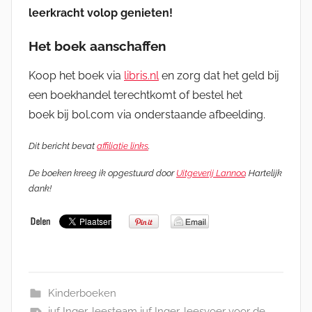
leerkracht volop genieten!
Het boek aanschaffen
Koop het boek via
libris.nl
en zorg dat het geld bij
een boekhandel terechtkomt of bestel het
boek bij bol.com via onderstaande afbeelding.
Dit bericht bevat
affiliatie links
.
De boeken kreeg ik opgestuurd door
Uitgeverij Lannoo
. Hartelijk
dank!
Kinderboeken
juf Inger
,
leesteam juf Inger
,
leesvoer voor de