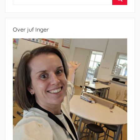
naar:
Zoeken
Over juf Inger