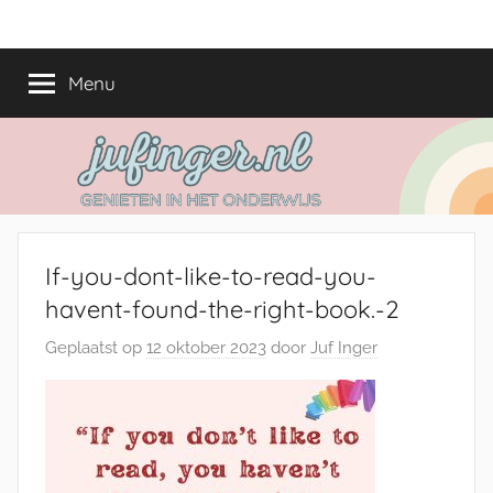
Ga
jufinger.nl
Genieten
naar
in
de
Menu
het
inhoud
onderwijs
If-you-dont-like-to-read-you-
havent-found-the-right-book.-2
Geplaatst op
12 oktober 2023
door
Juf Inger