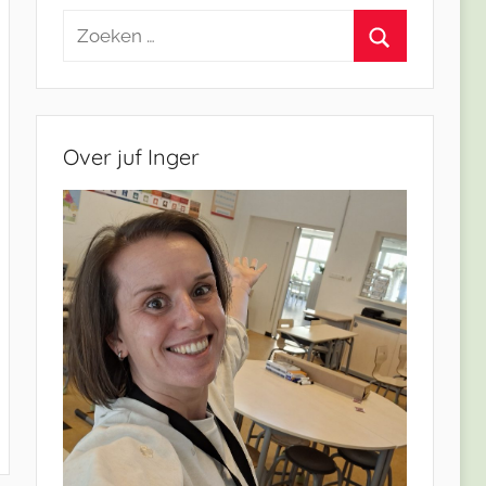
Zoeken
naar:
Zoeken
Over juf Inger