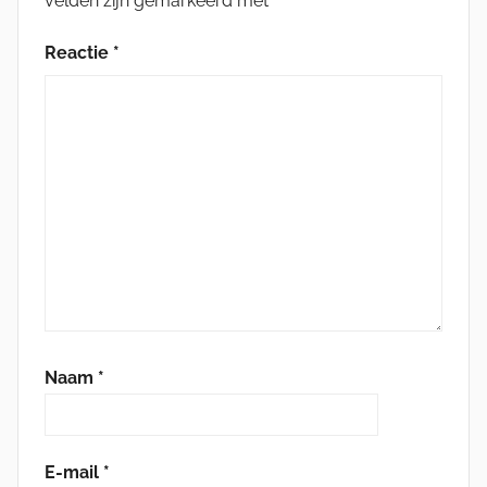
velden zijn gemarkeerd met
*
Reactie
*
Naam
*
E-mail
*