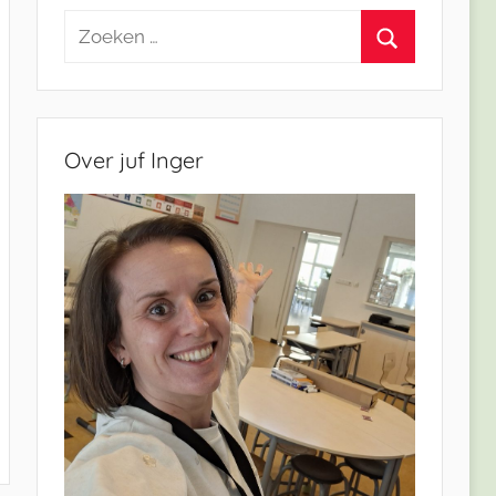
Zoeken
naar:
Zoeken
Over juf Inger