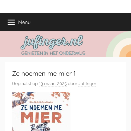
Ga
jufinger.nl
Genieten
naar
in
de
Menu
het
inhoud
onderwijs
Ze noemen me mier 1
Geplaatst op
13 maart 2025
door
Juf Inger