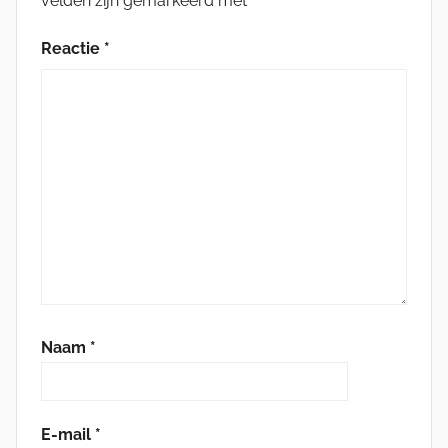
velden zijn gemarkeerd met
*
Reactie
*
Naam
*
E-mail
*