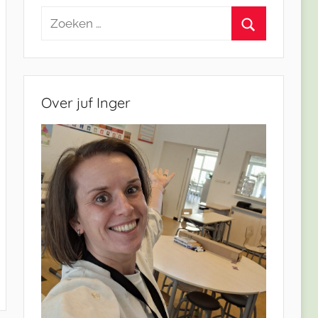
Zoeken
naar:
Zoeken
Over juf Inger